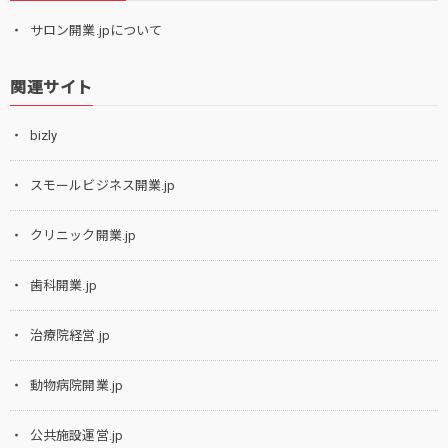
サロン開業.jpについて
関連サイト
bizly
スモールビジネス開業.jp
クリニック開業.jp
歯科開業.jp
治療院経営.jp
動物病院開業.jp
公共施設運営.jp