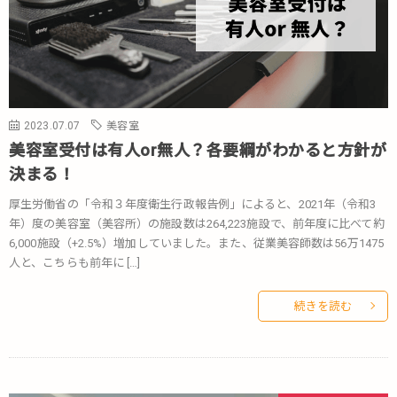
2023.07.07
美容室
美容室受付は有人or無人？各要綱がわかると方針が
決まる！
厚生労働省の「令和３年度衛生行政報告例」によると、2021年（令和3
年）度の美容室（美容所）の施設数は264,223施設で、前年度に比べて約
6,000施設（+2.5%）増加していました。また、従業美容師数は56万1475
人と、こちらも前年に […]
続きを読む