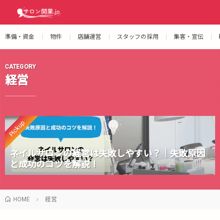
準備・資金
物件
店舗運営
スタッフの採用
集客・宣伝
CATEGORY
経営
Pickup
ネイルサロンの経営は失敗しやすい？｜失敗原因
と成功のコツを解説！
HOME
経営