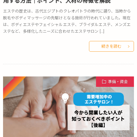
用する方法｜ポイント、人材の特徴を解説
エステの歴史は、古代エジプトのクレオパトラの時代に遡り、当時から
脱毛やボディマッサージの先駆けとなる施術が行われていました。現在
は、ボディエステやフェイシャルエステ、ブライダルエステ、メンズエ
ステなど、多様化したニーズに合わせたエステサロン […]
続きを読む
Pickup
準備・資金