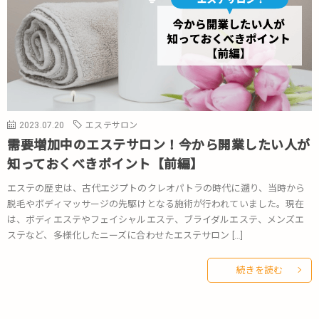
2023.07.20
エステサロン
需要増加中のエステサロン！今から開業したい人が
知っておくべきポイント【前編】
エステの歴史は、古代エジプトのクレオパトラの時代に遡り、当時から
脱毛やボディマッサージの先駆けとなる施術が行われていました。現在
は、ボディエステやフェイシャルエステ、ブライダルエステ、メンズエ
ステなど、多様化したニーズに合わせたエステサロン […]
続きを読む