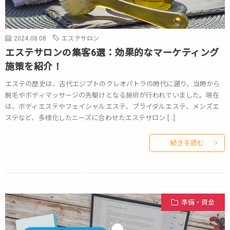
2024.08.08
エステサロン
エステサロンの集客6選：効果的なマーケティング
施策を紹介！
エステの歴史は、古代エジプトのクレオパトラの時代に遡り、当時から
脱毛やボディマッサージの先駆けとなる施術が行われていました。現在
は、ボディエステやフェイシャルエステ、ブライダルエステ、メンズエ
ステなど、多様化したニーズに合わせたエステサロン […]
続きを読む
準備・資金