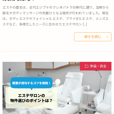
エステの歴史は、古代エジプトのクレオパトラの時代に遡り、当時から
脱毛やボディマッサージの先駆けとなる施術が行われていました。現在
は、ボディエステやフェイシャルエステ、ブライダルエステ、メンズエ
ステなど、多様化したニーズに合わせたエステサロン […]
続きを読む
準備・資金