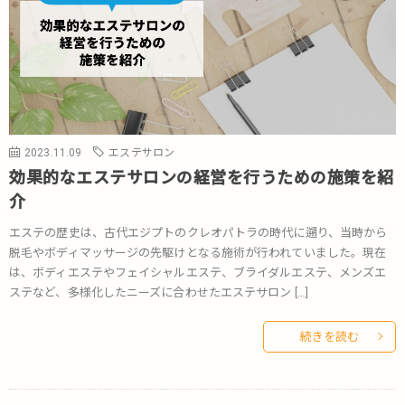
2023.11.09
エステサロン
効果的なエステサロンの経営を行うための施策を紹
介
エステの歴史は、古代エジプトのクレオパトラの時代に遡り、当時から
脱毛やボディマッサージの先駆けとなる施術が行われていました。現在
は、ボディエステやフェイシャルエステ、ブライダルエステ、メンズエ
ステなど、多様化したニーズに合わせたエステサロン […]
続きを読む