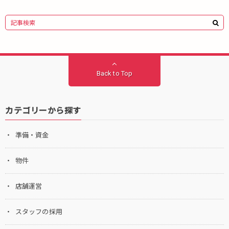
Back to Top
カテゴリーから探す
準備・資金
物件
店舗運営
スタッフの採用