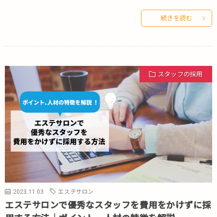
続きを読む
スタッフの採用
2023.11.03
エステサロン
エステサロンで優秀なスタッフを費用をかけずに採