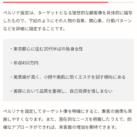
果
的
ペルソナ設定は、ターゲットとなる理想的な顧客像を具体的に描写
な
したもので、下記のようにその人物の背景、関心事、行動パターン
キ
ャ
などを詳細に設定することです。
ン
ペ
ーン
・東京都心に住む20代半ばの独身女性
の
実
・年収450万円
施
・美意識が高く、小顔や美肌に効くエステを試す傾向にある
4.
④
顧
・美容において品質を重視し、自己投資を惜しまない
客
エ
ン
ペルソナを設定してターゲット像を明確にすると、集客の施策も実
ゲ
施しやすくなります。また、潜在的なニーズを把握したうえで、的
ー
確なアプローチができれば、来客数の増加を期待できます。
ジ
メ