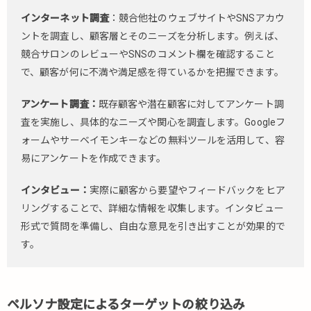
提
インターネット調査
：競合他社のウェブサイトやSNSアカウ
供
ントを調査し、顧客層とそのニーズを分析します。例えば、
2.
競合サロンのレビューやSNSのコメント欄を確認すること
②
で、顧客が何に不満や満足感を得ているかを把握できます。
オ
ン
ラ
アンケート調査：
既存顧客や潜在顧客に対してアンケート調
イ
査を実施し、具体的なニーズや関心を調査します。Googleフ
ン
ォームやサーベイモンキーなどの無料ツールを活用して、容
プ
易にアンケートを作成できます。
レ
ゼ
インタビュー：
実際に顧客から要望やフィードバックをヒア
ン
ス
リングすることで、詳細な情報を収集します。インタビュー
の
形式で質問を準備し、自由な意見を引き出すことが効果的で
強
す。
化
3.
③
効
ペルソナ設定によるターゲットの絞り込み