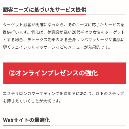
ン
顧客ニーズに基づいたサービス提供
ト
と
口
ターゲット顧客が明確になったら、そのニーズに応じたサービスを
コ
提供行います。例えば、美意識が高い20代半ばの女性をターゲット
ミ
とする場合、デトックス効果のある全身リンパマッサージや美肌に
5.
導くフェイシャルマッサージなどのメニューが効果的です。
⑤
地
域
密
②オンラインプレゼンスの強化
着
型
の
取
エステサロンのマーケティングを進めるにあたり、以下のステップ
り
を押さえていくことが大切です。
組
み
Webサイトの最適化
6.
⑥