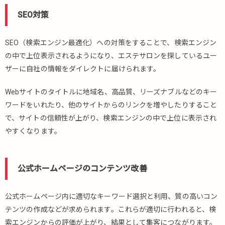
プ
SEO対策
ロ
モ
ー
SEO（検索エンジン最適化）への対策をすることで、検索エンジン
シ
の中で上位表示されるようになり、エステサロンを探しているユー
ョ
ザーに自社の情報をダイレクトに届けられます。
ン
ビ
デ
Webサイトのタイトルに地域名、高品質、リーズナブルなどのキー
オ
ワードをいれたり、他のサイトからのリンクを増やしたりすること
の
で、サイトの信頼性が上がり、検索エンジンの中で上位に表示され
活
やすくなります。
用
7.
エ
公式ホームページのコンテンツ改善
ス
テ
サ
公式ホームページ内に適切なキーワード選択と利用、質の高いコン
ロ
テンツの作成などが求められます。これらが適切に行われると、検
ン
索エンジンからの評価が上がり、結果として集客につながります。
の