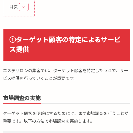
目次
1.
①
タ
ー
①ターゲット顧客の特定によるサービ
ゲ
ス提供
ッ
ト
顧
客
エステサロンの集客では、ターゲット顧客を特定したうえで、サー
の
ビス提供を行っていくことが重要です。
特
定
に
市場調査の実施
よ
る
サ
ターゲット顧客を明確にするためには、まず市場調査を行うことが
ー
重要です。以下の方法で市場調査を実施します。
ビ
ス