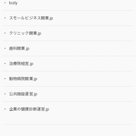
bizly
スモールビジネス開業.jp
クリニック開業.jp
歯科開業.jp
治療院経営.jp
動物病院開業.jp
公共施設運営.jp
企業の健康診断運営.jp