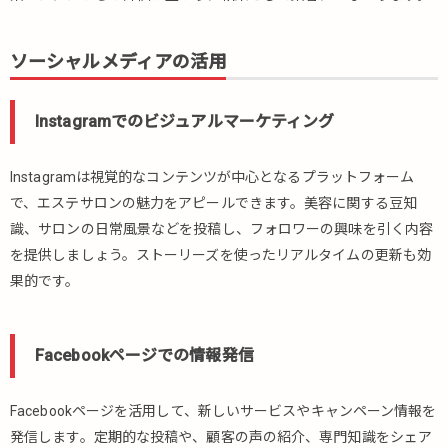
運
営
ソーシャルメディアの活用
向
け
予
Instagramでのビジュアルマーケティング
約
シ
ス
Instagramは視覚的なコンテンツが中心となるプラットフォーム
テ
で、エステサロンの魅力をアピールできます。美容に関する豆知
ム
と
識、サロンの日常風景などを投稿し、フォロワーの興味を引く内容
は
を提供しましょう。ストーリーズを使ったリアルタイムの更新も効
果的です。
8.
ま
と
め
Facebookページでの情報発信
Facebookページを活用して、新しいサービスやキャンペーン情報を
発信します。定期的な投稿や、顧客の声の紹介、専門知識をシェア